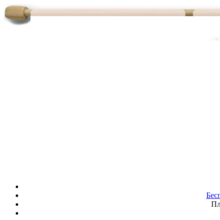
Бес
Пл