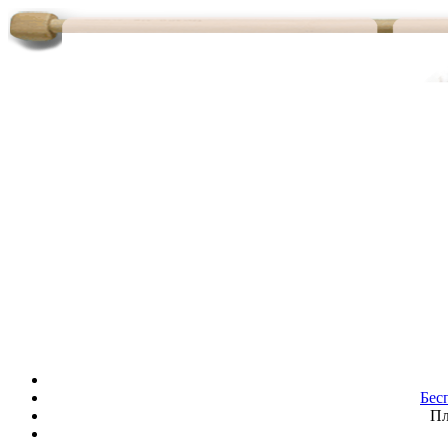
Бес
Пл