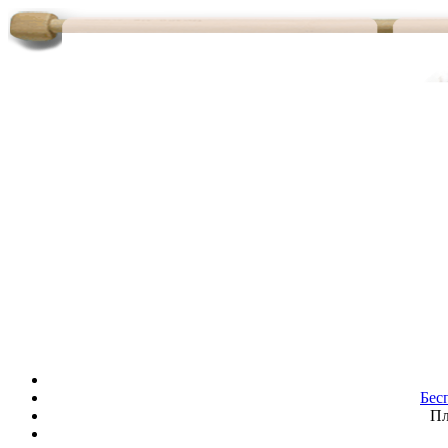
Бес
Пл